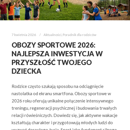
7 kwietnia 2026
Aktualności
,
Poradnik dla rodziców
OBOZY SPORTOWE 2026:
NAJLEPSZA INWESTYCJA W
PRZYSZŁOŚĆ TWOJEGO
DZIECKA
Rodzice często szukają sposobu na odciągnięcie
nastolatka od ekranu smartfona. Obozy sportowe w
2026 roku oferują unikalne połączenie intensywnego
treningu, regeneracji psychicznej i budowania trwałych
relacji rówieśniczych. Dowiedz się, jak aktywne wakacje
kształtują charakter i przygotowują młodych ludzi do
wyzwań dorosłego życia. Sport jako fundament silnego