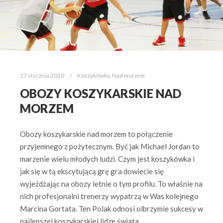
17 stycznia 2020
Koszykówka
,
Nad morzem
OBOZY KOSZYKARSKIE NAD
MORZEM
Obozy koszykarskie nad morzem to połączenie
przyjemnego z pożytecznym. Być jak Michael Jordan to
marzenie wielu młodych ludzi. Czym jest koszykówka i
jak się w tą ekscytującą grę gra dowiecie się
wyjeżdżając na obozy letnie o tym profilu. To właśnie na
nich profesjonalni trenerzy wypatrzą w Was kolejnego
Marcina Gortata. Ten Polak odnosi olbrzymie sukcesy w
najlepszej koszykarskiej lidze świata.…