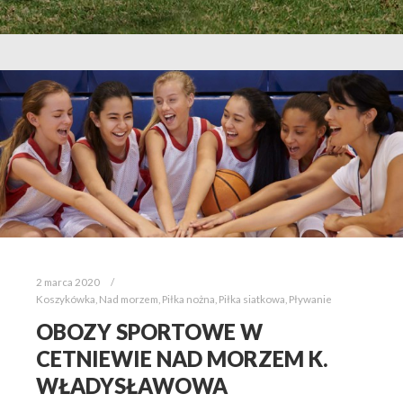
2 marca 2020
Koszykówka
,
Nad morzem
,
Piłka nożna
,
Piłka siatkowa
,
Pływanie
OBOZY SPORTOWE W
CETNIEWIE NAD MORZEM K.
WŁADYSŁAWOWA