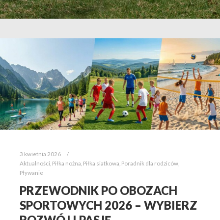
3 kwietnia 2026
Aktualności
,
Piłka nożna
,
Piłka siatkowa
,
Poradnik dla rodziców
,
Pływanie
PRZEWODNIK PO OBOZACH
SPORTOWYCH 2026 – WYBIERZ