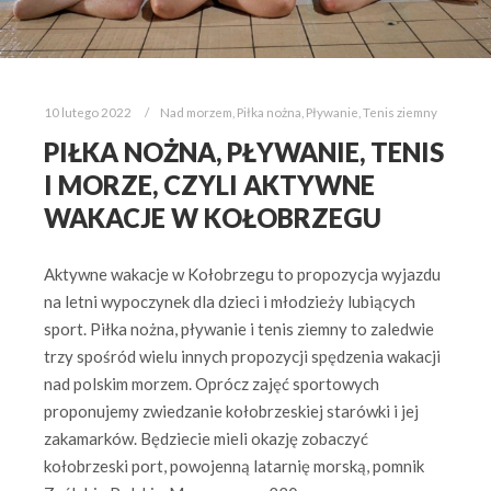
10 lutego 2022
Nad morzem
,
Piłka nożna
,
Pływanie
,
Tenis ziemny
PIŁKA NOŻNA, PŁYWANIE, TENIS
I MORZE, CZYLI AKTYWNE
WAKACJE W KOŁOBRZEGU
Aktywne wakacje w Kołobrzegu to propozycja wyjazdu
na letni wypoczynek dla dzieci i młodzieży lubiących
sport. Piłka nożna, pływanie i tenis ziemny to zaledwie
trzy spośród wielu innych propozycji spędzenia wakacji
nad polskim morzem. Oprócz zajęć sportowych
proponujemy zwiedzanie kołobrzeskiej starówki i jej
zakamarków. Będziecie mieli okazję zobaczyć
kołobrzeski port, powojenną latarnię morską, pomnik